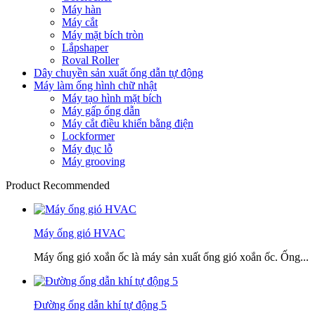
Máy hàn
Máy cắt
Máy mặt bích tròn
Lắpshaper
Roval Roller
Dây chuyền sản xuất ống dẫn tự động
Máy làm ống hình chữ nhật
Máy tạo hình mặt bích
Máy gấp ống dẫn
Máy cắt điều khiển bằng điện
Lockformer
Máy đục lỗ
Máy grooving
Product Recommended
Máy ống gió HVAC
Máy ống gió xoắn ốc là máy sản xuất ống gió xoắn ốc. Ống...
Đường ống dẫn khí tự động 5