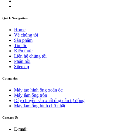
Quick Navigation
Home
Về chúng tôi
Sản phẩm
Tin tức
Kiến thức
Liên hệ chúng tôi
Phản hồi
Sitemap
Categories
Máy tạo hình ống xoắn ốc
Máy làm ống tròn
Dây chuyền sản xuất ống dẫn tự động
Máy làm ống hình chữ nhật
Contact Us
E-mail: